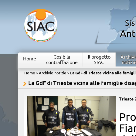
Si
Ant
Cos'è la
Il progetto
Archivi
Home
contraffazione
SIAC
notizi
Home
>
Archivio notizie
>
La GdF di Trieste vicina alle famigl
La GdF di Trieste vicina alle famiglie disa
Trieste
​Pr
Fia