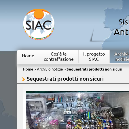
Si
Ant
Cos'è la
Il progetto
Archivi
Home
contraffazione
SIAC
notizi
Home
>
Archivio notizie
>
Sequestrati prodotti non sicuri
Sequestrati prodotti non sicuri