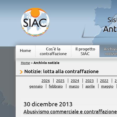
Si
Ant
Cos'è la
Il progetto
Archivi
Home
contraffazione
SIAC
notizi
Home
>
Archivio notizie
Notizie: lotta alla contraffazione
2026
2025
2024
2023
2022
2
gennaio
febbraio
marzo
aprile
maggio
30 dicembre 2013
Abusivismo commerciale e contraffazione