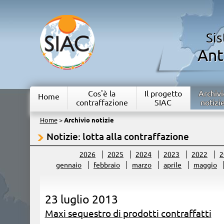
Si
Ant
Cos'è la
Il progetto
Archivi
Home
contraffazione
SIAC
notizi
Home
>
Archivio notizie
Notizie: lotta alla contraffazione
2026
2025
2024
2023
2022
2
gennaio
febbraio
marzo
aprile
maggio
23 luglio 2013
Maxi sequestro di prodotti contraffatti