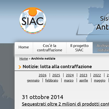
Si
Ant
Cos'è la
Il progetto
Archivi
Home
contraffazione
SIAC
notizi
Home
>
Archivio notizie
Notizie: lotta alla contraffazione
2026
2025
2024
2023
2022
2
gennaio
febbraio
marzo
aprile
maggio
31 ottobre 2014
Sequestrati oltre 2 milioni di prodotti con