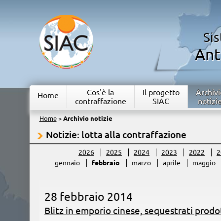
Si
Ant
Cos'è la
Il progetto
Archivi
Home
contraffazione
SIAC
notizi
Home
>
Archivio notizie
Notizie: lotta alla contraffazione
2026
2025
2024
2023
2022
2
gennaio
febbraio
marzo
aprile
maggio
28 febbraio 2014
Blitz in emporio cinese, sequestrati prodot