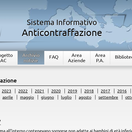
Sistema Informativo
Anticontraffazione
rogetto
Archivio
Area
Area
FAQ
Bibliote
IAC
notizie
Aziende
P.A.
fazione
2023
2022
2021
2020
2019
2018
2017
2016
aprile
maggio
giugno
luglio
agosto
settembre
ott
"
a, ma all’interno contenevano sorprese non adatte ai bambini di età inferi