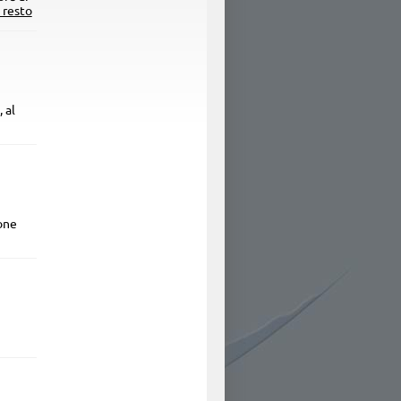
l resto
 al
ione