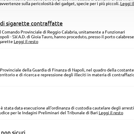
vvertenze sulla pericolosità dei gadget, specie per i più piccoli.
Leggi i
di sigarette contraffatte
del Comando Provinciale di Reggio Calabria, unitamente a Funzionari
oli - S.V.A.D. di Gioia Tauro, hanno proceduto, presso il porto calabrese,
igarette
Leggi il resto
 Provinciale della Guardia di Finanza di Napoli, nel quadro della costante
rritorio e di ricerca e repressione degli illeciti in materia di contraffaz
 è stata data esecuzione all’ordinanza di custodia cautelare degli arresti
udice per le Indagini Preliminari del Tribunale di Bari
Leggi il resto
 non sicuri