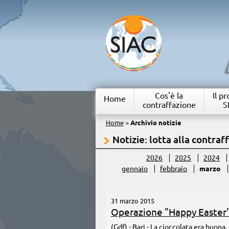
Cos'è la
Il p
Home
contraffazione
S
Home
>
Archivio notizie
Notizie: lotta alla contraf
2026
2025
2024
gennaio
febbraio
marzo
31 marzo 2015
Operazione "Happy Easter
(Gdf) - Bari - ​La cioccolata era buon