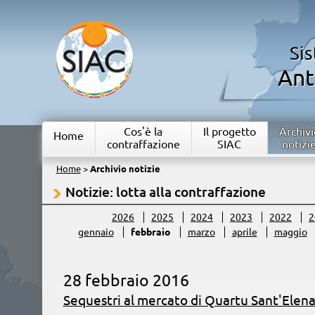
Si
Ant
Cos'è la
Il progetto
Archivi
Home
contraffazione
SIAC
notizi
Home
>
Archivio notizie
Notizie: lotta alla contraffazione
2026
2025
2024
2023
2022
2
gennaio
febbraio
marzo
aprile
maggio
28 febbraio 2016
Sequestri al mercato di Quartu Sant'Elen