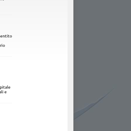
sentito
rio
pitale
li e