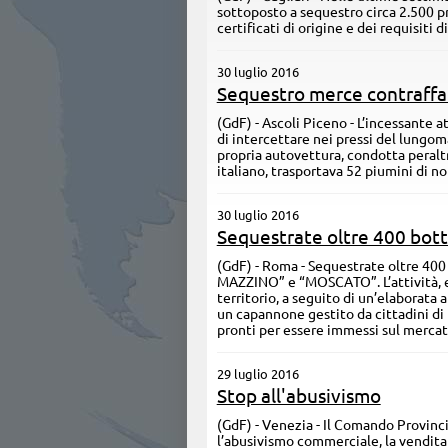
sottoposto a sequestro circa 2.500 pro
certificati di origine e dei requisiti 
30 luglio 2016
Sequestro merce contraffa
(GdF) - Ascoli Piceno - L’incessante 
di intercettare nei pressi del lungo
propria autovettura, condotta peraltr
italiano, trasportava 52 piumini di not
30 luglio 2016
Sequestrate oltre 400 botti
(GdF) - Roma - Sequestrate oltre 400
MAZZINO” e “MOSCATO”. L’attività, es
territorio, a seguito di un’elaborata 
un capannone gestito da cittadini di n
pronti per essere immessi sul merca
29 luglio 2016
Stop all'abusivismo
(GdF) - Venezia - Il Comando Provinc
l’abusivismo commerciale, la vendita 