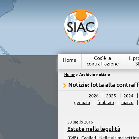
Cos'è la
Il p
Home
contraffazione
S
Home
>
Archivio notizie
Notizie: lotta alla contraf
2026
2025
2024
gennaio
febbraio
marzo
30 luglio 2016
Estate nella legalità
(GdF) - Cagliari - Nelle ultime settim