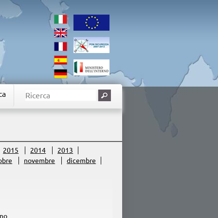
ca
2015
2014
2013
obre
novembre
dicembre
nno