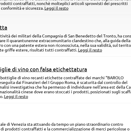
dotti contraffatti, nonchè molteplici articoli sprovvisti dei prescritti
di conformità e sicurezza.
Leggi il resto
tta
attività dei militari della Compagnia di San Benedetto del Tronto, ha con
mare il quarantunenne extracomunitario clandestino che, alla guida della
o con una patente estera non riconosciuta, nella sua validità, sul territo
e griffe estere, risultati tutti contraffatti.
Leggi il resto
glie di vino con falsa etichettatura
 bottiglie di vino recanti etichette contraffate dei marchi “BAROLO
eguita dai Finanzieri del I Gruppo Roma, è scaturita dal controllo del
analisi investigativa che ha permesso di individuare nell’area est della Ca
azionalità cinese dove erano stoccati i prodotti, posizionati sugli scaffa
to.
Leggi il resto
iale di Venezia sta attuando da tempo un piano straordinario contro
di prodotti contraffatti e la commercializzazione di merci pericolose o