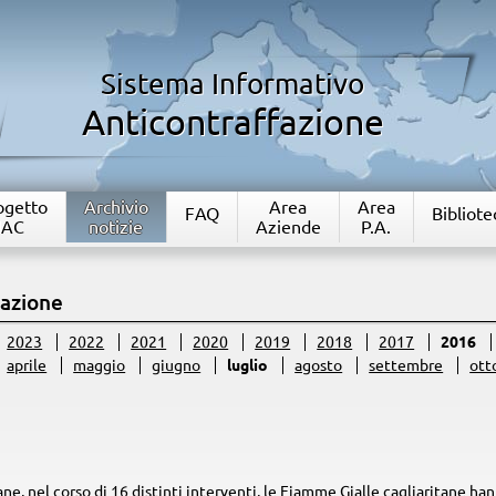
Sistema Informativo
Anticontraffazione
rogetto
Archivio
Area
Area
FAQ
Bibliote
IAC
notizie
Aziende
P.A.
fazione
2023
2022
2021
2020
2019
2018
2017
2016
aprile
maggio
giugno
luglio
agosto
settembre
ott
ane, nel corso di 16 distinti interventi, le Fiamme Gialle cagliaritane ha