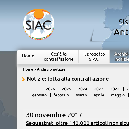
Si
Ant
Cos'è la
Il progetto
Archivi
Home
contraffazione
SIAC
notizi
Home
>
Archivio notizie
Notizie: lotta alla contraffazione
2026
2025
2024
2023
2022
2
gennaio
febbraio
marzo
aprile
maggio
30 novembre 2017
Sequestrati oltre 140.000 articoli non sicu