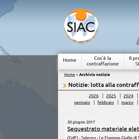
Cos'è la
Il p
Home
contraffazione
S
Home
>
Archivio notizie
Notizie: lotta alla contraf
2026
2025
2024
gennaio
febbraio
marzo
30 giugno 2017
Sequestrato materiale elet
(GdF) - Salerno - Le Fiamme Gialle di