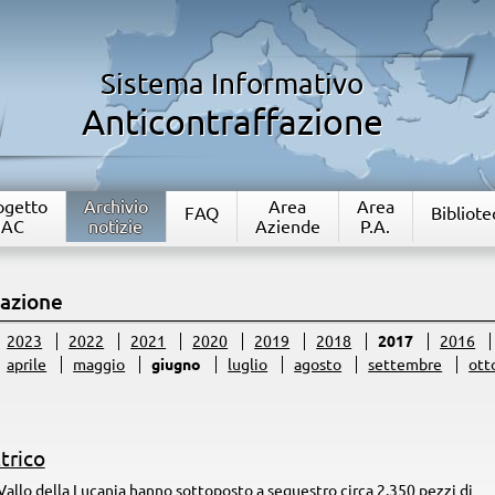
Sistema Informativo
Anticontraffazione
rogetto
Archivio
Area
Area
FAQ
Bibliote
IAC
notizie
Aziende
P.A.
fazione
2023
2022
2021
2020
2019
2018
2017
2016
aprile
maggio
giugno
luglio
agosto
settembre
ott
trico
 Vallo della Lucania hanno sottoposto a sequestro circa 2.350 pezzi di