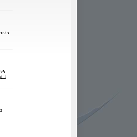
trato
395
i il
00