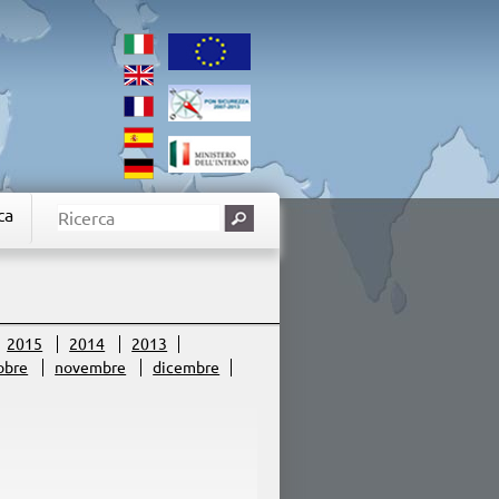
ca
2015
2014
2013
obre
novembre
dicembre