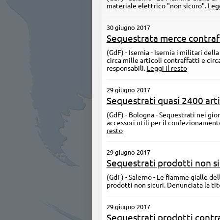
materiale elettrico "non sicuro".
Legg
30 giugno 2017
Sequestrata merce contraf
(GdF) - Isernia - Isernia i militari de
circa mille articoli contraffatti e cir
responsabili.
Leggi il resto
29 giugno 2017
Sequestrati quasi 2400 arti
(GdF) - Bologna - Sequestrati nei gio
accessori utili per il confezionament
resto
29 giugno 2017
Sequestrati prodotti non si
(GdF) - Salerno - Le fiamme gialle d
prodotti non sicuri. Denunciata la tit
29 giugno 2017
Sequestrati prodotti contra