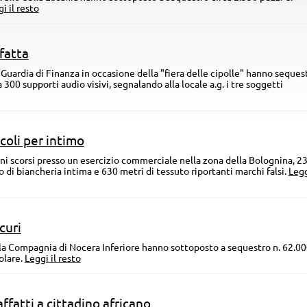
i il resto
fatta
lla Guardia di Finanza in occasione della "fiera delle cipolle" hanno seques
ca 300 supporti audio visivi, segnalando alla locale a.g. i tre soggetti
coli per intimo
rni scorsi presso un esercizio commerciale nella zona della Bolognina, 2
o di biancheria intima e 630 metri di tessuto riportanti marchi falsi.
Legg
curi
ella Compagnia di Nocera Inferiore hanno sottoposto a sequestro n. 62.0
olare.
Leggi il resto
ffatti a cittadino africano