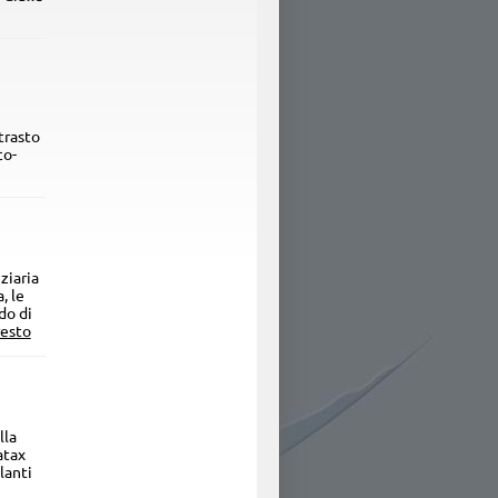
trasto
co-
ziaria
, le
do di
resto
lla
atax
lanti