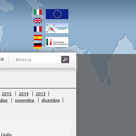
ca
2015
2014
2013
obre
novembre
dicembre
 Gialle