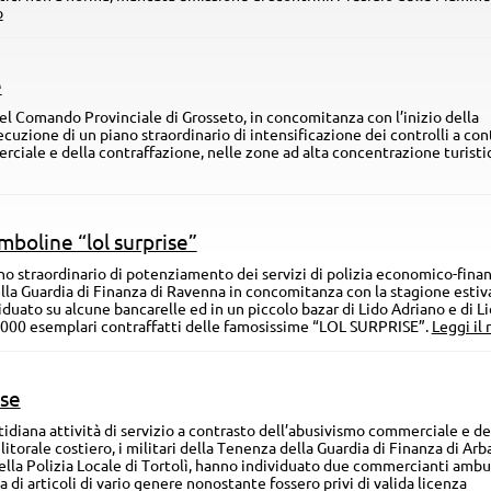
o
e
el Comando Provinciale di Grosseto, in concomitanza con l’inizio della
cuzione di un piano straordinario di intensificazione dei controlli a con
iale e della contraffazione, nelle zone ad alta concentrazione turisti
boline “lol surprise”
no straordinario di potenziamento dei servizi di polizia economico-finan
la Guardia di Finanza di Ravenna in concomitanza con la stagione estiva
uato su alcune bancarelle ed in un piccolo bazar di Lido Adriano e di Li
 1.000 esemplari contraffatti delle famosissime “LOL SURPRISE”.
Leggi il 
ese
tidiana attività di servizio a contrasto dell’abusivismo commerciale e de
itorale costiero, i militari della Tenenza della Guardia di Finanza di Arb
lla Polizia Locale di Tortolì, hanno individuato due commercianti ambu
i articoli di vario genere nonostante fossero privi di valida licenza