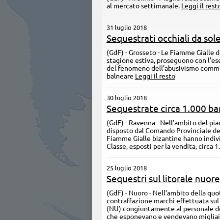
al mercato settimanale.
Leggi il rest
31 luglio 2018
Sequestrati occhiali da sol
(GdF) - Grosseto - Le Fiamme Gialle d
stagione estiva, proseguono con l’ese
del fenomeno dell’abusivismo commerc
balneare
Leggi il resto
30 luglio 2018
Sequestrate circa 1.000 bam
(GdF) - Ravenna - Nell’ambito del pia
disposto dal Comando Provinciale del
Fiamme Gialle bizantine hanno individ
Classe, esposti per la vendita, circa
25 luglio 2018
Sequestri sul litorale nuor
(GdF) - Nuoro - Nell’ambito della quo
contraffazione marchi effettuata sul l
(NU) congiuntamente al personale de
che esponevano e vendevano migliaia d