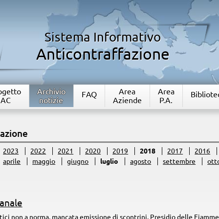
Sistema Informativo
Anticontraffazione
rogetto
Archivio
Area
Area
FAQ
Bibliote
IAC
notizie
Aziende
P.A.
fazione
2023
2022
2021
2020
2019
2018
2017
2016
aprile
maggio
giugno
luglio
agosto
settembre
ott
manale
etici non a norma, mancata emissione di scontrini. Presidio delle Fiamme