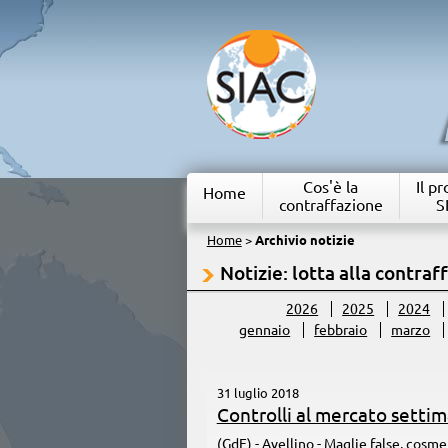
Cos'è la
Il p
Home
contraffazione
S
Home
>
Archivio notizie
Notizie: lotta alla contraf
2026
2025
2024
gennaio
febbraio
marzo
31 luglio 2018
Controlli al mercato setti
(GdF) - Avellino - Maglie false, cosm