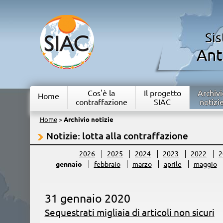
Si
Ant
Cos'è la
Il progetto
Archivi
Home
contraffazione
SIAC
notizi
Home
>
Archivio notizie
Notizie: lotta alla contraffazione
2026
2025
2024
2023
2022
2
gennaio
febbraio
marzo
aprile
maggio
31 gennaio 2020
Sequestrati migliaia di articoli non sicuri