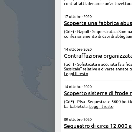
contraffatti, denaro e un’autovettur
17 ottobre 2020
Scoperta una fabbrica abusi
(GdF) - Napoli - Sequestrata a Somma
confezionamento di capi di abbiglia
14 ottobre 2020
Contraffazione organizzata 
(GdF) - Sofisticata e accurata falsifi
Sassicaia” relative a diverse annate t
Leggi il resto
14 ottobre 2020
Scoperto sistema di frode n
(GdF) - Pisa - Sequestrate 6600 botti
barbabietola.
Leggi il resto
09 ottobre 2020
Sequestro di circa 12.000 ar