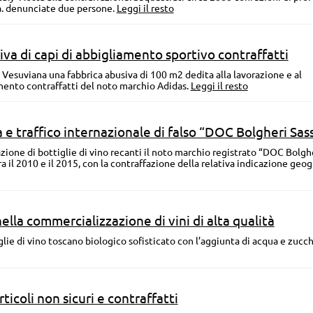
a. denunciate due persone.
Leggi il resto
va di capi di abbigliamento sportivo contraffatti
 Vesuviana una fabbrica abusiva di 100 m2 dedita alla lavorazione e al
mento contraffatti del noto marchio Adidas.
Leggi il resto
e traffico internazionale di falso “DOC Bolgheri Sass
cazione di bottiglie di vino recanti il noto marchio registrato “DOC Bolgh
ra il 2010 e il 2015, con la contraffazione della relativa indicazione geog
ella commercializzazione di vini di alta qualità
glie di vino toscano biologico sofisticato con l’aggiunta di acqua e zucch
ticoli non sicuri e contraffatti