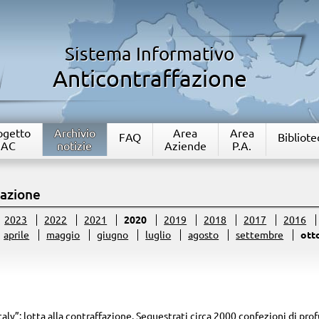
Sistema Informativo
Anticontraffazione
rogetto
Archivio
Area
Area
FAQ
Bibliote
IAC
notizie
Aziende
P.A.
fazione
2023
2022
2021
2020
2019
2018
2017
2016
aprile
maggio
giugno
luglio
agosto
settembre
ott
taly”: lotta alla contraffazione. Sequestrati circa 2000 confezioni di pro