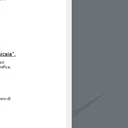
icaia”.
eri
rafica.
ero di