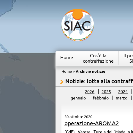
Cos'è la
Il p
Home
contraffazione
S
Home
>
Archivio notizie
Notizie: lotta alla contraf
2026
2025
2024
gennaio
febbraio
marzo
30 ottobre 2020
operazione-AROMA2
(GdF) - Varese - Tutela del “Made in I