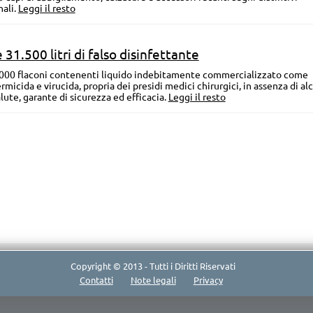
nali.
Leggi il resto
 31.500 litri di falso disinfettante
7.000 flaconi contenenti liquido indebitamente commercializzato come
micida e virucida, propria dei presidi medici chirurgici, in assenza di al
lute, garante di sicurezza ed efficacia.
Leggi il resto
Copyright © 2013 - Tutti i Diritti Riservati
Contatti
Note legali
Privacy