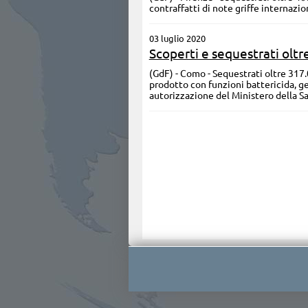
contraffatti di note griffe internazio
03 luglio 2020
Scoperti e sequestrati oltre
(GdF) - Como - Sequestrati oltre 31
prodotto con funzioni battericida, ger
autorizzazione del Ministero della Sa