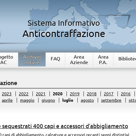
Sistema Informativo
Anticontraffazione
rogetto
Archivio
Area
Area
FAQ
Bibliote
IAC
notizie
Aziende
P.A.
fazione
2023
2022
2021
2020
2019
2018
2017
2016
aprile
maggio
giugno
luglio
agosto
settembre
ott
sequestrati 400 capi e accessori d’abbigliamento
0 capi di abbigliamento, calzature e accessori recanti segni distintivi