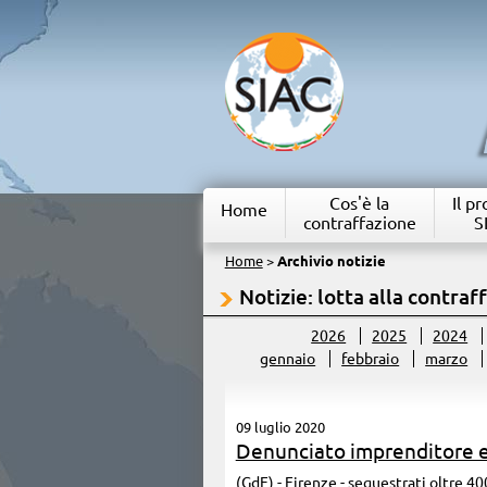
Cos'è la
Il p
Home
contraffazione
S
Home
>
Archivio notizie
Notizie: lotta alla contraf
2026
2025
2024
gennaio
febbraio
marzo
09 luglio 2020
Denunciato imprenditore e 
(GdF) - Firenze - sequestrati oltre 40