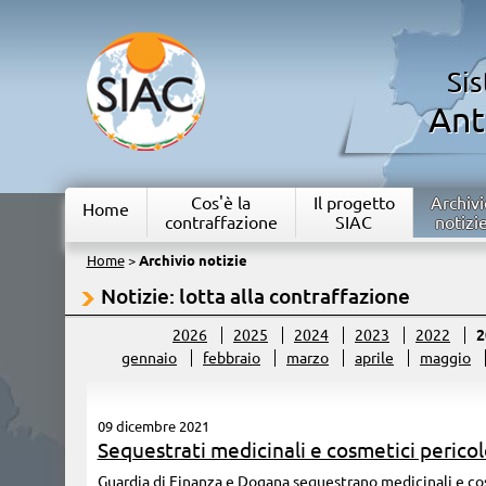
Si
Ant
Cos'è la
Il progetto
Archivi
Home
contraffazione
SIAC
notizi
Home
>
Archivio notizie
Notizie: lotta alla contraffazione
2026
2025
2024
2023
2022
2
gennaio
febbraio
marzo
aprile
maggio
09 dicembre 2021
Sequestrati medicinali e cosmetici pericolo
Guardia di Finanza e Dogana sequestrano medicinali e cos