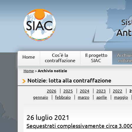
Si
Ant
Cos'è la
Il progetto
Archivi
Home
contraffazione
SIAC
notizi
Home
>
Archivio notizie
Notizie: lotta alla contraffazione
2026
2025
2024
2023
2022
2
gennaio
febbraio
marzo
aprile
maggio
26 luglio 2021
Sequestrati complessivamente circa 3.000 