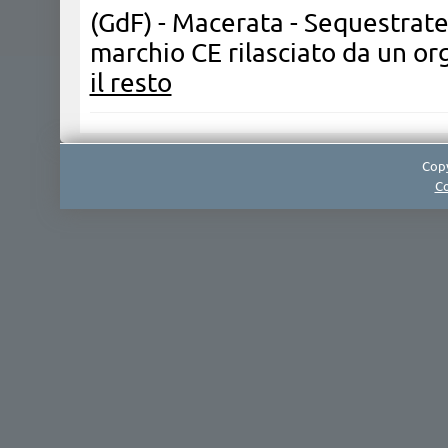
(GdF) - Macerata - Sequestrate
marchio CE rilasciato da un o
il resto
Copy
Co