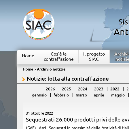
Si
Ant
Cos'è la
Il progetto
Archivi
Home
contraffazione
SIAC
notizi
Home
>
Archivio notizie
Notizie: lotta alla contraffazione
2026
2025
2024
2023
2022
2
gennaio
febbraio
marzo
aprile
maggio
31 ottobre 2022
Sequestrati 26.000 prodotti privi delle av
(GdF) - Asti - Sequestri in prossimità delle festività di H