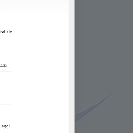
talizie
esto
Leggi