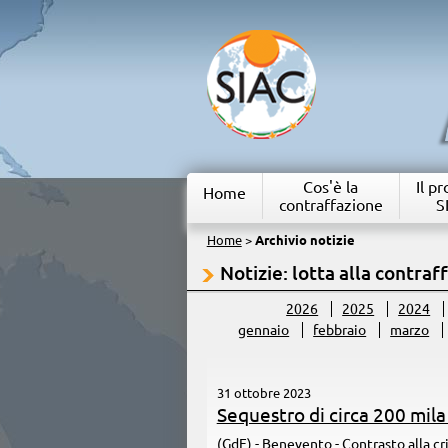
Cos'è la
Il p
Home
contraffazione
S
Home
>
Archivio notizie
Notizie: lotta alla contraf
2026
2025
2024
gennaio
febbraio
marzo
31 ottobre 2023
Sequestro di circa 200 mila 
(GdF) - Benevento - Contrasto alla c