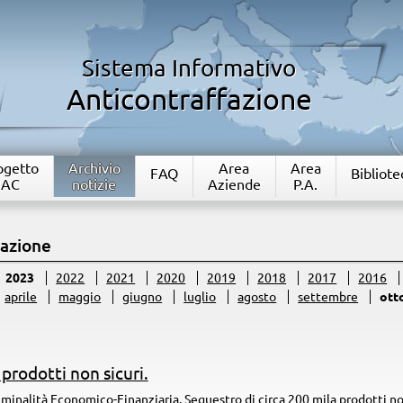
Sistema Informativo
Anticontraffazione
rogetto
Archivio
Area
Area
FAQ
Bibliote
IAC
notizie
Aziende
P.A.
fazione
2023
2022
2021
2020
2019
2018
2017
2016
aprile
maggio
giugno
luglio
agosto
settembre
ott
prodotti non sicuri.
riminalità Economico-Finanziaria. Sequestro di circa 200 mila prodotti n