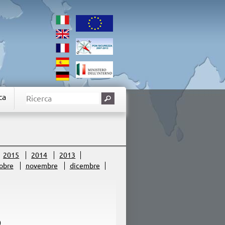
ca
2015
2014
2013
obre
novembre
dicembre
0