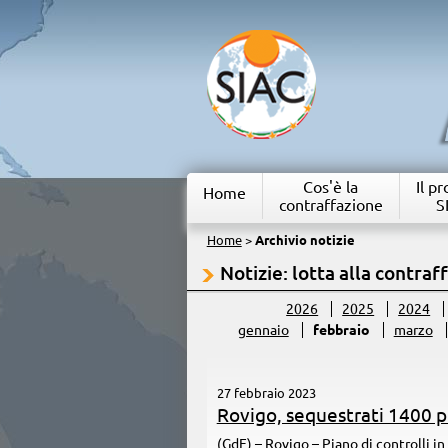
Cos'è la
Il p
Home
contraffazione
S
Home
>
Archivio notizie
Notizie: lotta alla contraf
2026
2025
2024
gennaio
febbraio
marzo
27 febbraio 2023
Rovigo, sequestrati 1400 p
(GdF) – Rovigo – Piano di controlli i