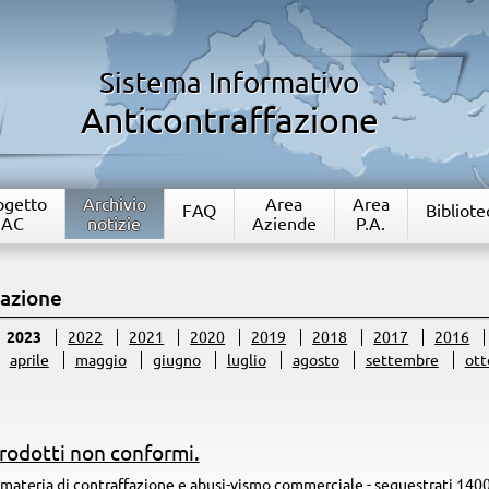
Sistema Informativo
Anticontraffazione
rogetto
Archivio
Area
Area
FAQ
Bibliote
IAC
notizie
Aziende
P.A.
fazione
2023
2022
2021
2020
2019
2018
2017
2016
aprile
maggio
giugno
luglio
agosto
settembre
ott
rodotti non conformi.
n materia di contraffazione e abusi-vismo commerciale - sequestrati 140