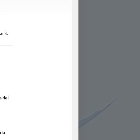
su 3.
a del
ria