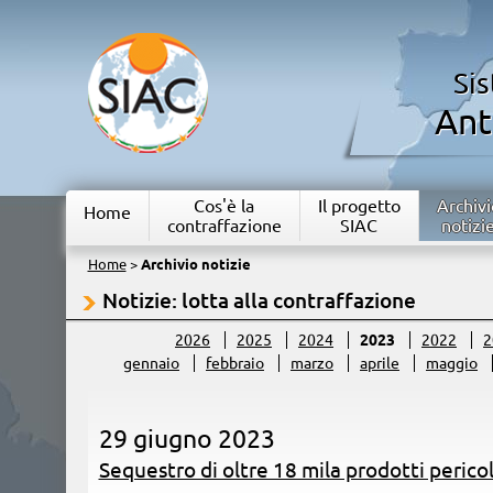
Si
Ant
Cos'è la
Il progetto
Archivi
Home
contraffazione
SIAC
notizi
Home
>
Archivio notizie
Notizie: lotta alla contraffazione
2026
2025
2024
2023
2022
2
gennaio
febbraio
marzo
aprile
maggio
29 giugno 2023
Sequestro di oltre 18 mila prodotti pericol