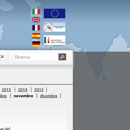
ca
2015
2014
2013
obre
novembre
dicembre
ve del