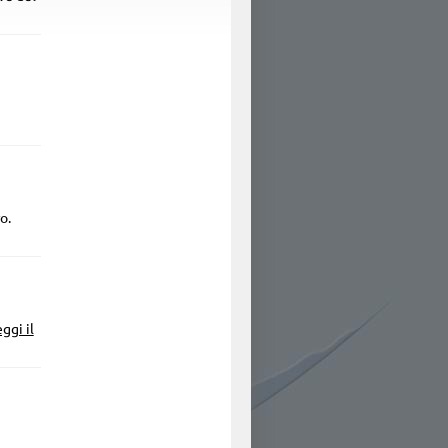
o.
ggi il