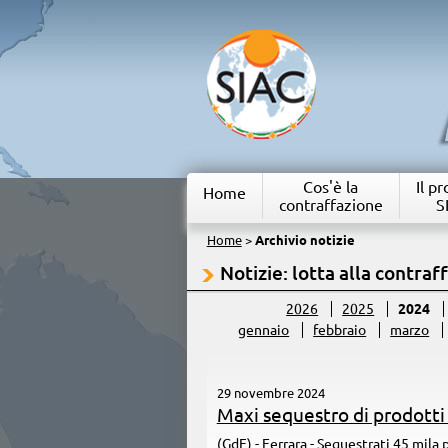
Cos'è la
Il p
Home
contraffazione
S
Home
>
Archivio notizie
Notizie: lotta alla contraf
2026
2025
2024
gennaio
febbraio
marzo
29 novembre 2024
Maxi sequestro di prodotti 
(GdF) - Ferrara - Sequestrati 45 mila 