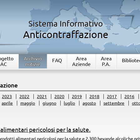
Sistema Informativo
Anticontraffazione
rogetto
Archivio
Area
Area
FAQ
Bibliote
IAC
notizie
Aziende
P.A.
fazione
2023
2022
2021
2020
2019
2018
2017
2016
aprile
maggio
giugno
luglio
agosto
settembre
ott
alimentari pericolosi per la salute.
prodotti alimentari pericolosi per la salute e 2.300 bevande alcoliche pri