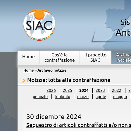
Si
Ant
Cos'è la
Il progetto
Archivi
Home
contraffazione
SIAC
notizi
Home
>
Archivio notizie
Notizie: lotta alla contraffazione
2026
2025
2024
2023
2022
2
gennaio
febbraio
marzo
aprile
maggio
30 dicembre 2024
Sequestro di articoli contraffatti e/o non s