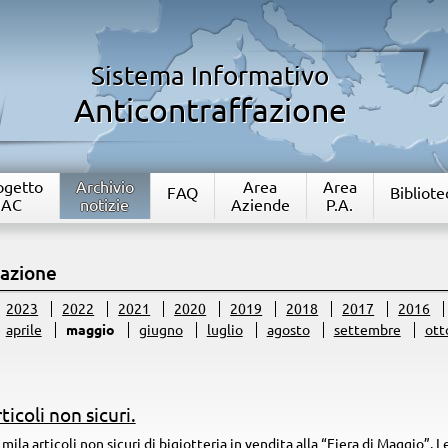
Sistema Informativo
Anticontraffazione
rogetto
Archivio
Area
Area
FAQ
Bibliote
IAC
notizie
Aziende
P.A.
fazione
2023
2022
2021
2020
2019
2018
2017
2016
aprile
maggio
giugno
luglio
agosto
settembre
ott
ticoli non sicuri.
 mila articoli non sicuri di bigiotteria in vendita alla “Fiera di Maggio”.
Le