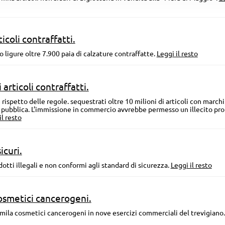
icoli contraffatti.
o ligure oltre 7.900 paia di calzature contraffatte.
Leggi il resto
 articoli contraffatti.
rispetto delle regole. sequestrati oltre 10 milioni di articoli con marchi
te pubblica. L’immissione in commercio avvrebbe permesso un illecito pro
il resto
icuri.
otti illegali e non conformi agli standard di sicurezza.
Leggi il resto
cosmetici cancerogeni.
7 mila cosmetici cancerogeni in nove esercizi commerciali del trevigiano