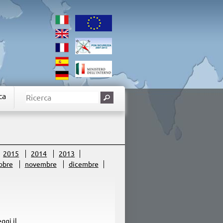
ca
2015
2014
2013
obre
novembre
dicembre
ggi il