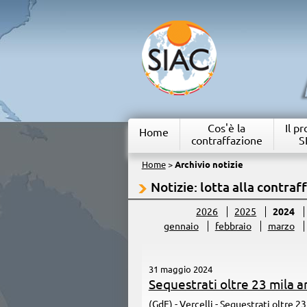
Cos'è la
Il p
Home
contraffazione
S
Home
>
Archivio notizie
Notizie: lotta alla contraf
2026
2025
2024
gennaio
febbraio
marzo
31 maggio 2024
Sequestrati oltre 23 mila ar
(GdF) - Vercelli - Sequestrati oltre 23