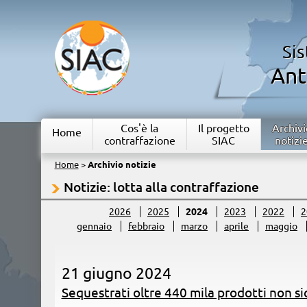
Si
Ant
Cos'è la
Il progetto
Archivi
Home
contraffazione
SIAC
notizi
Home
>
Archivio notizie
Notizie: lotta alla contraffazione
2026
2025
2024
2023
2022
2
gennaio
febbraio
marzo
aprile
maggio
21 giugno 2024
Sequestrati oltre 440 mila prodotti non sic