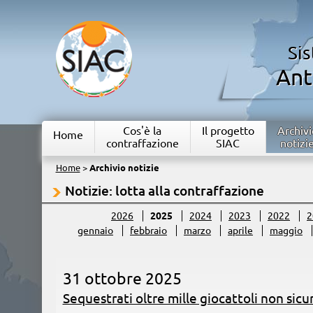
Si
Ant
Cos'è la
Il progetto
Archivi
Home
contraffazione
SIAC
notizi
Home
>
Archivio notizie
Notizie: lotta alla contraffazione
2026
2025
2024
2023
2022
2
gennaio
febbraio
marzo
aprile
maggio
31 ottobre 2025
Sequestrati oltre mille giocattoli non sicur