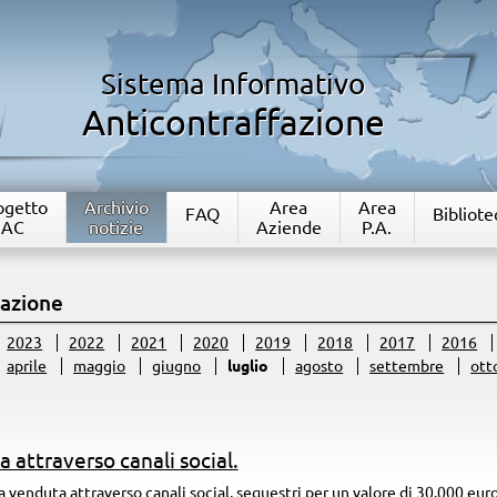
Sistema Informativo
Anticontraffazione
rogetto
Archivio
Area
Area
FAQ
Bibliote
IAC
notizie
Aziende
P.A.
fazione
2023
2022
2021
2020
2019
2018
2017
2016
aprile
maggio
giugno
luglio
agosto
settembre
ott
 attraverso canali social.
a venduta attraverso canali social, sequestri per un valore di 30.000 euro