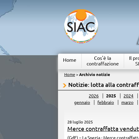
Cos'è la
Il p
Home
contraffazione
S
Home
>
Archivio notizie
Notizie: lotta alla contraf
2026
2025
2024
gennaio
febbraio
marzo
28 luglio 2025
Merce contraffatta venduta
(GdF) – La Spezia - Merce contraffatt