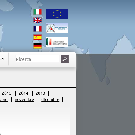
ca
2015
2014
2013
obre
novembre
dicembre
.