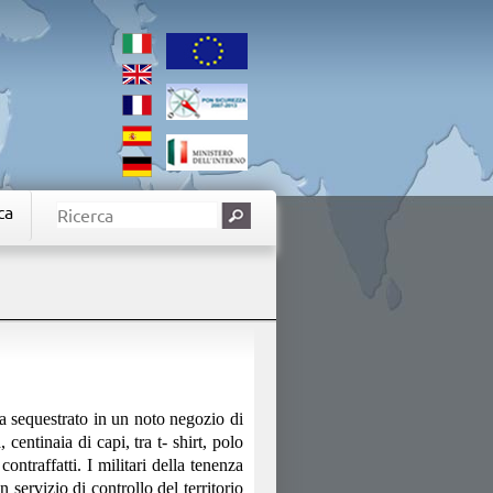
ca
 sequestrato in un noto negozio di
 centinaia di capi, tra t- shirt, polo
contraffatti.
I militari della tenenza
un servizio di controllo del territorio