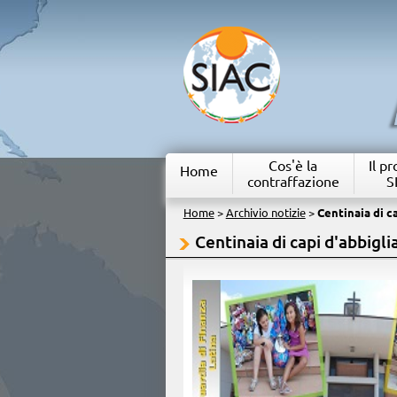
Cos'è la
Il p
Home
contraffazione
S
Home
>
Archivio notizie
>
Centinaia di c
Centinaia di capi d'abbigl