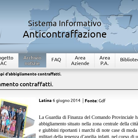
Sistema Informativo
Anticontraffazione
rogetto
Archivio
Area
Area
FAQ
Bibliote
IAC
notizie
Aziende
P.A.
api d'abbigliamento contraffatti.
iamento contraffatti.
Latina
6 giugno 2014
Fonte
: Gdf
La Guardia di Finanza del Comando Provinciale ha
abbigliamento situato nella zona centrale della città,
e giubbini riportanti i marchi di note case di moda 
militari della tenenza d’aprilia infatti, nel corso di 