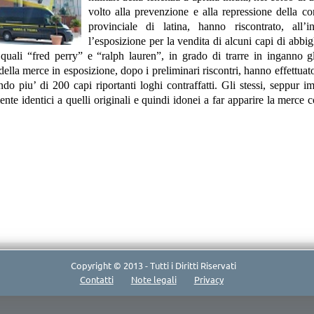
volto alla prevenzione e alla repressione della c
provinciale di latina, hanno riscontrato, all’
l’esposizione per la vendita di alcuni capi di abbigl
e, quali “fred perry” e “ralph lauren”, in grado di trarre in inganno gl
della merce in esposizione, dopo i preliminari riscontri, hanno effettuat
do piu’ di 200 capi riportanti loghi contraffatti.
Gli stessi, seppur im
nte identici a quelli originali e quindi idonei a far apparire la merce
Copyright © 2013 - Tutti i Diritti Riservati
Contatti
Note legali
Privacy