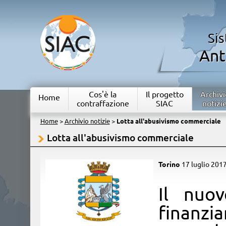
Si
Ant
Cos'è la
Il progetto
Archivi
Home
contraffazione
SIAC
notizi
Home
>
Archivio notizie
>
Lotta all'abusivismo commerciale
Lotta all'abusivismo commerciale
Torino
17 luglio 201
​Il nuo
finanzia