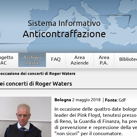
Sistema Informativo
Anticontraffazione
rogetto
Archivio
Area
Area
FAQ
Bibliote
IAC
notizie
Aziende
P.A.
 occasione dei concerti di Roger Waters
ei concerti di Roger Waters
Bologna
2 maggio 2018
Fonte
: GdF
​In occasione delle quattro date bolog
leader dei Pink Floyd, tenutesi presso
di Reno, la Guardia di Finanza, ha pred
di prevenzione e repressione della ve
“non sicuri” per il consumatore.