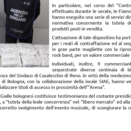
In particolare, nel corso del “Contr
effettuato durante le serate, le Fiam
hanno eseguito una serie di servizi dire
normativa concernente la tutela d
prodotti posti in vendita.
L’attuazione di tale dispositivo ha por
per i reati di contraffazione ed al seq
in gran parte magliette con la ripr
rock band, per un valore commerciale 
Individuati, inoltre, 9 commercia
sequestrate diverse centinaia di bi
nza del Sindaco di Casalecchio di Reno. In virtù della medesima
 di Bologna, con la collaborazione della locale SIAE, hanno ve
izzare titoli di accesso in prossimità dell’”Arena”.
Gialle bolognesi costituisce testimonianza del costante presidio
, a “tutela della leale concorrenza” nel “libero mercato” ed alla
l corretto svolgimento dell’evento musicale, di scongiurare la 