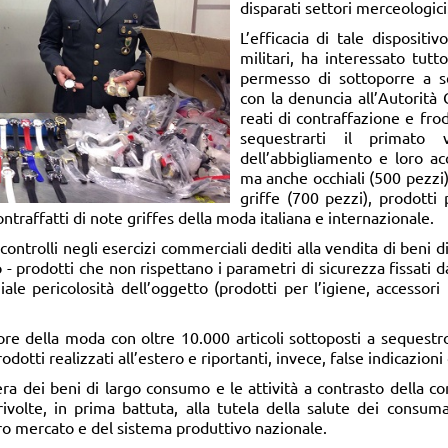
disparati settori merceologici
L’efficacia di tale dispositi
militari, ha interessato tutto
permesso di sottoporre a se
con la denuncia all’Autorità 
reati di contraffazione e frod
sequestrarti il primato
dell’abbigliamento e loro ac
ma anche occhiali (500 pezzi),
griffe (700 pezzi), prodotti
contraffatti di note griffes della moda italiana e internazionale.
ontrolli negli esercizi commerciali dediti alla vendita di beni d
 - prodotti che non rispettano i parametri di sicurezza fissati da
ziale pericolosità dell’oggetto (prodotti per l’igiene, accessori
re della moda con oltre 10.000 articoli sottoposti a sequestro
rodotti realizzati all’estero e riportanti, invece, false indicazion
iera dei beni di largo consumo e le attività a contrasto della 
 rivolte, in prima battuta, alla tutela della salute dei consu
ro mercato e del sistema produttivo nazionale.