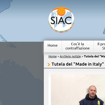
Cos'è la
Il p
Home
contraffazione
S
Home
>
Archivio notizie
>
Tutela del "Ma
Tutela del "Made in Italy"