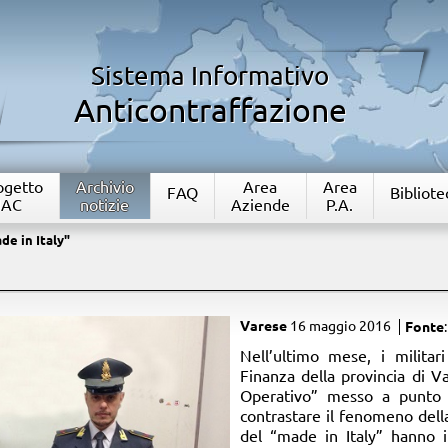
Sistema Informativo
Anticontraffazione
rogetto
Archivio
Area
Area
FAQ
Bibliote
IAC
notizie
Aziende
P.A.
de in Italy"
Varese
16 maggio 2016
Fonte
​Nell’ultimo mese, i militar
Finanza della provincia di V
Operativo” messo a punto 
contrastare il fenomeno della
del “made in Italy” hanno in