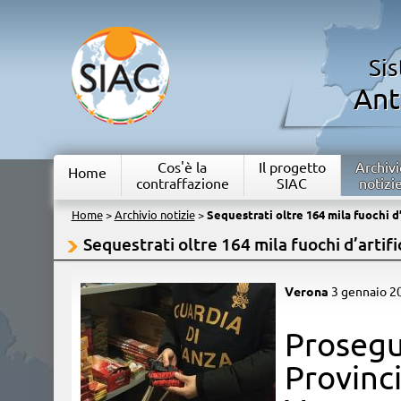
Si
Ant
Cos'è la
Il progetto
Archivi
Home
contraffazione
SIAC
notizi
Home
>
Archivio notizie
>
Sequestrati oltre 164 mila fuochi d
Sequestrati oltre 164 mila fuochi d’artif
Verona
3 gennaio 2
​Prose
Provinc