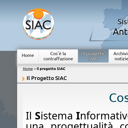
Si
Ant
Cos'è la
Il progetto
Archivi
Home
contraffazione
SIAC
notizi
Home
>
Il progetto SIAC
Il Progetto SIAC
​Cos
Il
S
istema
I
nformati
una progettualità c