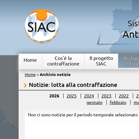
Si
Ant
Cos'è la
Il progetto
Archivi
Home
contraffazione
SIAC
notizi
Home
>
Archivio notizie
Notizie: lotta alla contraffazione
2026
2025
2024
2023
2022
2
gennaio
febbraio
ma
Non ci sono notizie per il periodo temporale selezionato